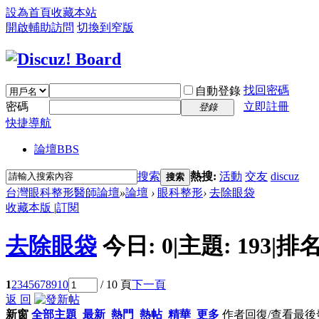
設為首頁
收藏本站
開啟輔助訪問
切換到窄版
找回密碼
自動登錄
密碼
立即註冊
登錄
快捷導航
論壇
BBS
搜索
熱搜:
活動
交友
discuz
搜索
台灣眼科整形醫師論壇
»
論壇
›
眼科整形
›
去除眼袋
收藏本版
|
訂閱
去除眼袋
今日:
0
|
主題:
193
|
排名
1
2
3
4
5
6
7
8
9
10
/ 10 頁
下一頁
返 回
新窗
全部主題
最新
熱門
熱帖
精華
更多
作者
回復/查看
最後