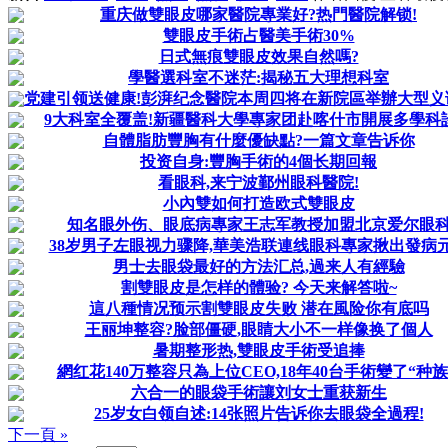
重庆做雙眼皮哪家醫院專業好?热門醫院解锁!
雙眼皮手術占醫美手術30%
日式無痕雙眼皮效果自然嗎?
學醫選科室不迷茫:揭秘五大理想科室
党建引领送健康!彭湃纪念醫院本周四将在新院區举辦大型义
9大科室全覆盖!新疆醫科大學專家团赴喀什市開展多學科
自體脂肪豐胸有什麼優缺點?一篇文章告诉你
投资自身:豐胸手術的4個长期回報
看眼科,来宁波鄞州眼科醫院!
小內雙如何打造欧式雙眼皮
知名眼外伤、眼底病專家王志军教授加盟北京爱尔眼
38岁男子左眼视力骤降,華美浩联連线眼科專家揪出發病
男士去眼袋最好的方法汇总,過来人有經驗
割雙眼皮是怎样的體验? 今天来解答啦~
這八種情况预示割雙眼皮失败 潜在風险你有底吗
王丽坤整容?脸部僵硬,眼睛大小不一样像换了個人
暑期整形热,雙眼皮手術受追捧
網红花140万整容只為上位CEO,18年40台手術變了“种族”
六合一的眼袋手術讓刘女士重获新生
25岁女白领自述:14张照片告诉你去眼袋全過程!
下一頁 »