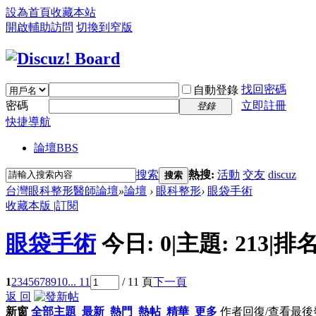
設為首頁
收藏本站
開啟輔助訪問
切換到窄版
找回密碼
自動登錄
密碼
立即註冊
登錄
快捷導航
論壇
BBS
搜索
熱搜:
活動
交友
discuz
搜索
台灣眼科整形醫師論壇
»
論壇
›
眼科整形
›
眼袋手術
收藏本版
|
訂閱
眼袋手術
今日:
0
|
主題:
213
|
排名
1
2
3
4
5
6
7
8
9
10
... 11
/ 11 頁
下一頁
返 回
新窗
全部主題
最新
熱門
熱帖
精華
更多
作者
回復/查看
最後