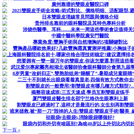
廣州靠谱的雙眼皮醫院口碑
2025雙眼皮手術全攻略:術式對比、價格明细、适配眼型,
日本雙眼皮埋線常見問題與價格介绍
贵州排名靠前的眼科醫院及其特色專科分析
涉烧伤醫學、耳科……未来一周這些學術會议值得关
中國中醫科學院廣安門醫院
專業角度:豐胸手術與自然增胸的5项關键對比
豐胸產品哪款效果好?几款豐胸霜真實测评推薦!小胸妹子的
上海眼科醫院排名前十,哪家价格合理技術稳定?建议選擇排名靠
想要拥有一雙一眼万年的雙眼皮,你该怎麼選,對照這些
武汉爱尔專家團亮相湖北省醫師协會眼科醫師分會第九届
8岁男童“改斜归正”,雙胞胎姐弟“睡醒了”,暑期成兒童眼睛“整
二三十不到就长出眼袋看着真显老,四個有效方式教你去
割雙眼皮的一般费用?割雙眼皮有哪几種方式類型?..
揭整容速成班:三五天速成 學员互割雙眼皮练手
厦門雙眼皮醫生排名邵宁兰格仿生眼專利上新
割雙眼皮已經過时了,這样才是最流行的,女生别再割雙
谁来拯救,被“那一刀”毁掉的人生|雙眼皮|雙眼皮手術|醫美
祛眼袋(去眼袋),消除眼袋哪個好?
眼袋内切和外切有啥區别?為啥40岁以上外切比内切好
下一頁 »