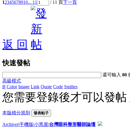
1
2
3
4
5
6
7
8
9
10
... 11
/ 11 頁
下一頁
返 回
快速發帖
還可輸入
80
高級模式
B
Color
Image
Link
Quote
Code
Smilies
您需要登錄後才可以發帖
本版積分規則
發表帖子
Archiver
|
手機版
|
小黑屋
|
台灣眼科整形醫師論壇