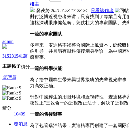
樓主
發表於 2021-7-23 17:28:24
|
只看該作者
對付泛博近視患者来讲，只有找到了專業且有用
迪格深耕眼康健范畴，凭仗壮大的專家團队、先
一流的專家團队
admin
多年来，麦迪格不竭整合國际上風資本，延续吸
临引导，并且另有眼科傳授亲身坐诊，為中國粹
3152
3154
1萬
療辦事。
主題
帖子
積分
一流的科學技能
管理員
為了给中國粹生带来與世界接轨的先辈視光辦事
力高效正确。
针對中國粹生的用眼环境和近視特性，麦迪格專
夜改正”三效合一的近視改正法子，解决了近視
積分
10409
一流的售後辦事
發消息
為了包管矯治结果，麦迪格專門创建了一套國际