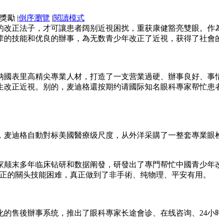
|
倒序瀏覽
|
閱讀模式
的改正法子，才可讓患者阔别近視困扰，重获康健豁亮雙眼。作
辈的技能和优良的辦事，為无数青少年改正了近視，获得了社會
纳國表里高精尖專業人材，打造了一支营業過硬、辦事良好、事
生改正近視。别的，麦迪格還按期约请國际知名眼科專家帮忙患
，麦迪格自動對标美國醫療级尺度，从外洋采購了一整套專業眼检
家颠末多年临床钻研和数据阐發，研發出了專門帮忙中國青少年
改正的關头技能困难，真正做到了非手術、纯物理、平安有用。
化的售後辦事系统，推出了眼科專家长途會诊、在线咨询、24小