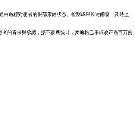
并經由過程對患者的眼部康健状态、检测成果长途阐發、及時监
患者的青睐與承認，据不彻底统计，麦迪格已乐成改正過百万例