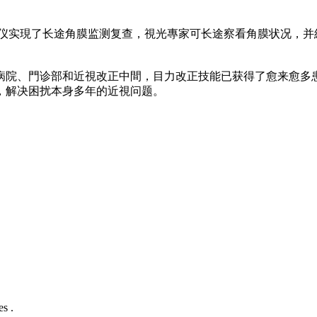
测仪实現了长途角膜监测复查，視光專家可长途察看角膜状况，
科病院、門诊部和近視改正中間，目力改正技能已获得了愈来愈多
，解决困扰本身多年的近視问题。
s .