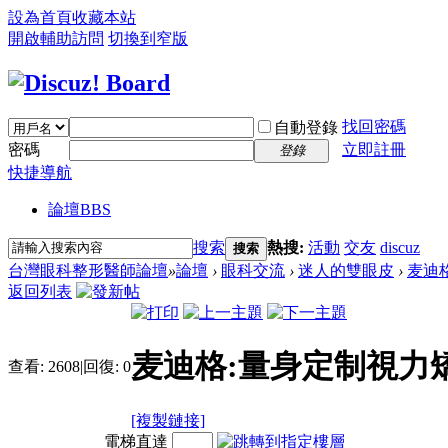
設為首頁
收藏本站
開啟輔助訪問
切換到窄版
找回密碼
自動登錄
密碼
立即註冊
登錄
快捷導航
論壇
BBS
搜索
熱搜:
活動
交友
discuz
搜索
台灣眼科整形醫師論壇
»
論壇
›
眼科交流
›
迷人的雙眼皮
›
麦迪
返回列表
麦迪格:量身定制視力
查看:
2608
|
回復:
0
[複製鏈接]
電梯直達