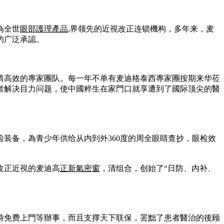
為全世
眼部護理產品
,界领先的近視改正连锁機构，多年来，麦
的广泛承認。
情高效的專家團队。每一年不单有麦迪格泰西專家團按期来华莅
者解决目力问题，使中國粹生在家門口就享遭到了國际顶尖的醫
装备，為青少年供给从内到外360度的周全眼睛查抄，眼检效
改正近視的麦迪高
正新氣密窗
，清组合，创始了“日防、内补、
時免费上門等辦事，而且支撑天下联保，罢黜了患者醫治的後顾