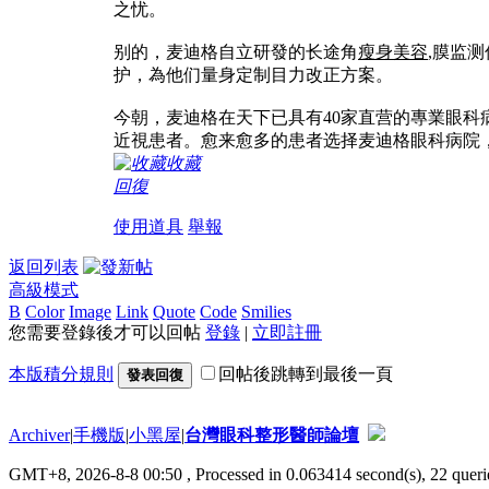
之忧。
别的，麦迪格自立研發的长途角
瘦身美容
,膜监
护，為他们量身定制目力改正方案。
今朝，麦迪格在天下已具有40家直营的專業眼
近視患者。愈来愈多的患者选择麦迪格眼科病院
收藏
回復
使用道具
舉報
返回列表
高級模式
B
Color
Image
Link
Quote
Code
Smilies
您需要登錄後才可以回帖
登錄
|
立即註冊
本版積分規則
回帖後跳轉到最後一頁
發表回復
Archiver
|
手機版
|
小黑屋
|
台灣眼科整形醫師論壇
GMT+8, 2026-8-8 00:50
, Processed in 0.063414 second(s), 22 querie