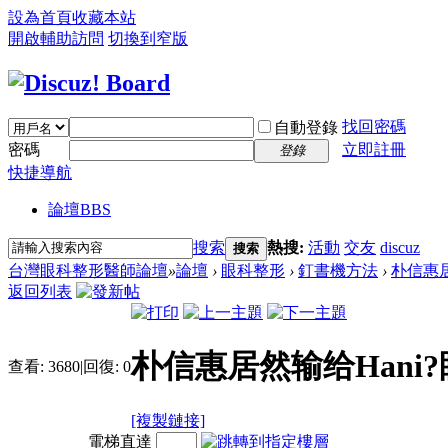
設為首頁
收藏本站
開啟輔助訪問
切換到窄版
找回密碼
自動登錄
密碼
立即註冊
登錄
快捷導航
論壇
BBS
搜索
熱搜:
活動
交友
discuz
搜索
台灣眼科整形醫師論壇
»
論壇
›
眼科整形
›
釘書機方法
›
朴信惠居
返回列表
朴信惠居然输给Hani
查看:
3680
|
回復:
0
[複製鏈接]
電梯直達