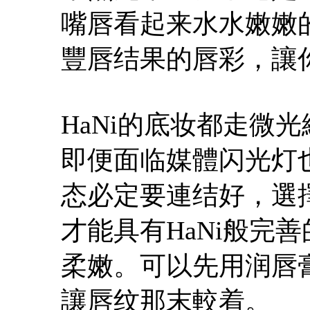
嘴唇看起来水水嫩嫩
豐唇结果的唇彩，讓
HaNi的底妆都走微
即便面临媒體闪光灯
态必定要連结好，選
才能具有HaNi般完
柔嫩。可以先用润唇
讓唇纹那末較着。