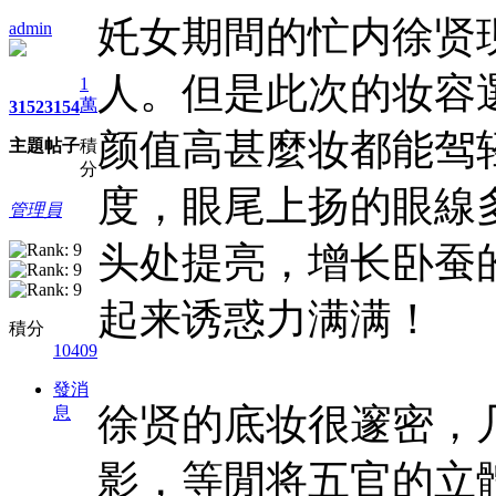
奼女期間的忙内徐贤
admin
人。但是此次的妆容
1
萬
3152
3154
颜值高甚麼妆都能驾
主題
帖子
積
分
度，眼尾上扬的眼線
管理員
头处提亮，增长卧蚕
起来诱惑力满满！
積分
10409
發消
徐贤的底妆很邃密，
息
影，等閒将五官的立