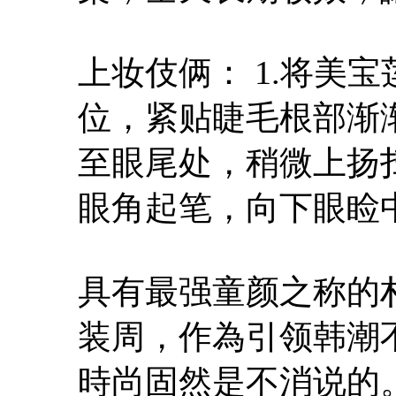
上妆伎俩： 1.将美
位，紧贴睫毛根部渐渐
至眼尾处，稍微上扬扫
眼角起笔，向下眼睑
具有最强童颜之称的
装周，作為引领韩潮不
時尚固然是不消说的