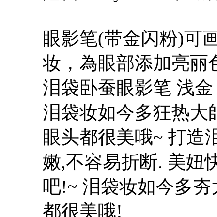
眼影笔(带金闪粉)可
妆，為眼部添加亮丽色采~
泪袋卧蚕眼影笔 浅金 
泪袋妆如今多狂热大師
眼头都很美哦~ 打造
嫩,不容易折断. 美
吧!~ 泪袋妆如今多
都很美哦!