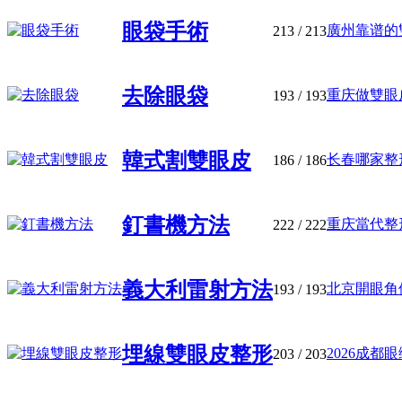
眼袋手術
廣州靠谱的雙
213
/ 213
去除眼袋
重庆做雙眼皮
193
/ 193
韓式割雙眼皮
长春哪家整形
186
/ 186
釘書機方法
重庆當代整形
222
/ 222
義大利雷射方法
北京開眼角修
193
/ 193
埋線雙眼皮整形
2026成都眼
203
/ 203