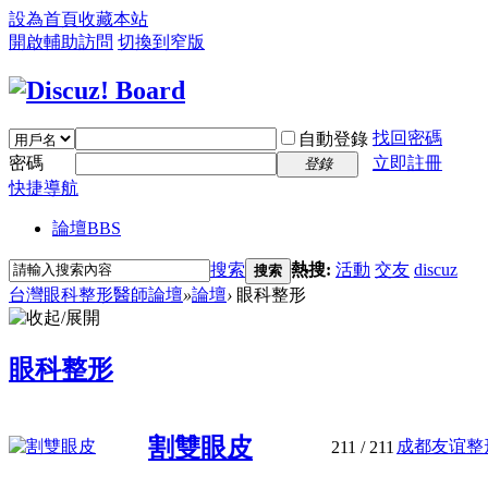
設為首頁
收藏本站
開啟輔助訪問
切換到窄版
找回密碼
自動登錄
密碼
立即註冊
登錄
快捷導航
論壇
BBS
搜索
熱搜:
活動
交友
discuz
搜索
台灣眼科整形醫師論壇
»
論壇
›
眼科整形
眼科整形
割雙眼皮
成都友谊整形
211
/ 211