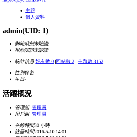
主題
個人資料
admin
(UID: 1)
郵箱狀態
未驗證
視頻認證
未認證
統計信息
好友數 0
|
回帖數 2
|
主題數 3152
性別
保密
生日
-
活躍概況
管理組
管理員
用戶組
管理員
在線時間
30 小時
註冊時間
2016-5-10 14:01