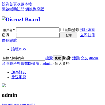
設為首頁
收藏本站
開啟輔助訪問
切換到窄版
找回密碼
自動登錄
密碼
立即註冊
登錄
快捷導航
論壇
BBS
搜索
熱搜:
活動
交友
discuz
搜索
台灣眼科整形醫師論壇
›
admin
›
個人資料
加為好友
發送消息
admin
https://ljeye.com.tw/?1